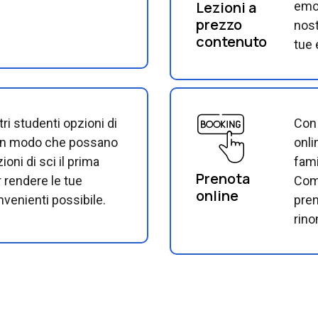
Lezioni a
emoz
prezzo
nost
contenuto
tue 
tri studenti opzioni di
Con 
 in modo che possano
onli
zioni di sci il prima
fami
Prenota
 rendere le tue
Comp
online
onvenienti possibile.
pren
rino