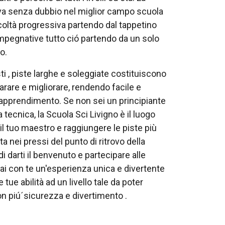
rova senza dubbio nel miglior campo scuola
ficoltà progressiva partendo dal tappetino
 impegnative tutto ció partendo da un solo
o.
ti , piste larghe e soleggiate costituiscono
parare e migliorare, rendendo facile e
apprendimento. Se non sei un principiante
 tecnica, la Scuola Sci Livigno è il luogo
 il tuo maestro e raggiungere le piste più
ta nei pressi del punto di ritrovo della
 darti il ​​benvenuto e partecipare alle
erai con te un'esperienza unica e divertente
e tue abilità ad un livello tale da poter
con piú´sicurezza e divertimento .