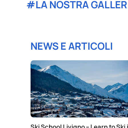
#LA NOSTRA GALLER
NEWS E ARTICOLI
Ski School Livigno – Learn to Ski 