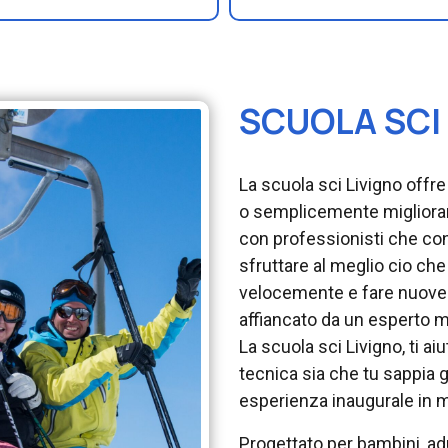
SCUOLA SCI
La scuola sci Livigno offr
o semplicemente migliorare 
con professionisti che cono
sfruttare al meglio cio che 
velocemente e fare nuove
affiancato da un esperto m
La scuola sci Livigno, ti a
tecnica sia che tu sappia g
esperienza inaugurale in 
Progettato per bambini, adult