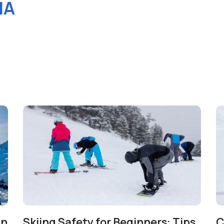
IA
in
Skiing Safety for Beginners: Tips
C