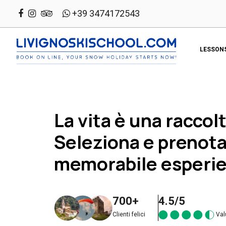
+39 3474172543
LESSON
La vita è una raccolt
Seleziona e prenota
memorabile esperi
700+
4.5/5
Clienti felici
Val