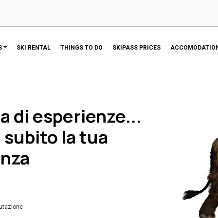
S
SKI RENTAL
THINGS TO DO
SKIPASS PRICES
ACCOMODATION
a di esperienze...
 subito la tua
enza
utazione